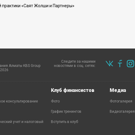
й практики «Саят Жолши и Партнеры»
Следите за нашими
ания Алматы KBS Group
новостями в соц. сетях:
-2026
Клуб финансистов
Медиа
ое консультирование
Фото
Фотогалерея
График тренингов
Видеогалерея
ческий учет и налоговый
Вступить в клуб