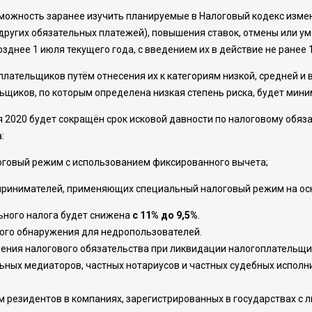
ожность заранее изучить планируемые в Налоговый кодекс измен
других обязательных платежей), повышения ставок, отмены или ум
позднее 1 июля текущего года, с введением их в действие не ранее
лательщиков путём отнесения их к категориям низкой, средней и 
ьщиков, по которым определена низкая степень риска, будет мини
я 2020 будет сокращён срок исковой давности по налоговому обязат
:
оговый режим с использованием фиксированного вычета;
принимателей, применяющих специальный налоговый режим на осн
ьного налога будет снижена
с 11% до 9,5%
.
ого обнаружения для недропользователей.
ения налогового обязательства при ликвидации налогоплательщи
ных медиаторов, частных нотариусов и частных судебных исполни
м резидентов в компаниях, зарегистрированных в государствах с