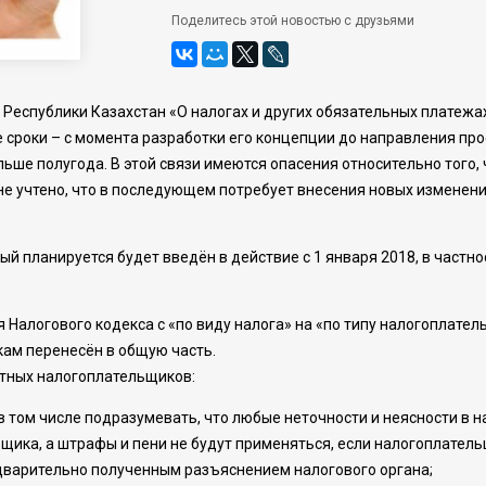
Поделитесь этой новостью с друзьями
а Республики Казахстан «О налогах и других обязательных платежа
е сроки – с момента разработки его концепции до направления пр
льше полугода. В этой связи имеются опасения относительно того
 не учтено, что в последующем потребует внесения новых изменений
ый планируется будет введён в действие с 1 января 2018, в част
 Налогового кодекса с «по виду налога» на «по типу налогоплател
ам перенесён в общую часть.
тных налогоплательщиков:
в том числе подразумевать, что любые неточности и неясности в
ьщика, а штрафы и пени не будут применяться, если налогоплател
едварительно полученным разъяснением налогового органа;