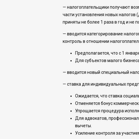
— налогоплательщики получают возм
части установления новых налогов (
приняты не более 1 раза в год и не 
— вводится категорирование налогоп
контроль в отношении налогоплател
Предполагается, что с 1 январ
Для субъектов малого бизнеса
— вводится новый специальный нал
— ставка для индивидуальных пред
Ожидается, что ставка социал
Отменяется бонус коммерческ
Упрощается процедура исполн
Для адвокатов, профессиональ
вычеты.
Усиление контроля за участие