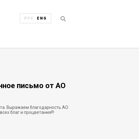
РУС
ENG
нное письмо от АО
нта. Выражаем благодарность АО
сех благ и процветания!!!